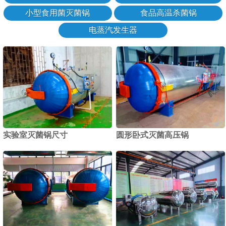
小型食用菌灭菌锅
食品高温杀菌锅
电蒸汽发生器
实验室灭菌锅尺寸
圆形卧式灭菌高压锅