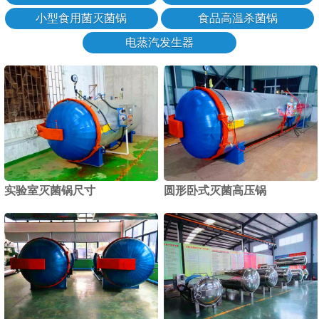
小型食用菌灭菌锅
食品高温杀菌锅
电蒸汽发生器
实验室灭菌锅尺寸
圆形卧式灭菌高压锅