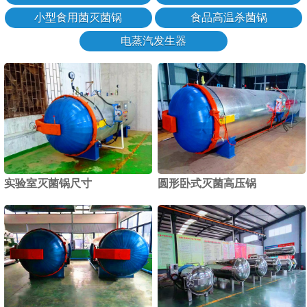
小型食用菌灭菌锅
食品高温杀菌锅
电蒸汽发生器
实验室灭菌锅尺寸
圆形卧式灭菌高压锅