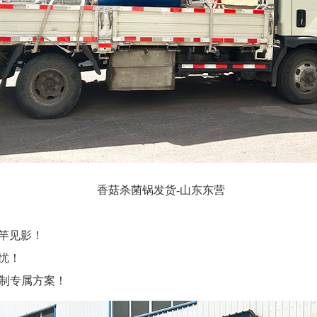
香菇杀菌锅发货-山东东营
i竿见影！
忧！
制专属方案！