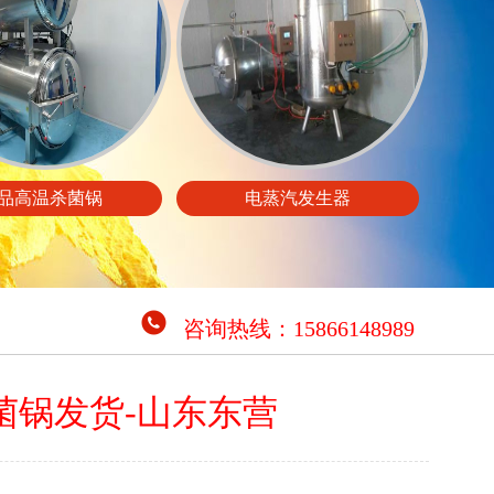
品高温杀菌锅
电蒸汽发生器
咨询热线：15866148989
菌锅发货-山东东营