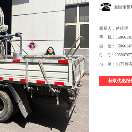
全国销售
联系人：傅经理
手 机：15866148
微 信：15866148
Q Q：20580767
地 址：山东省诸
获取优惠报