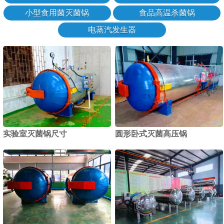
小型食用菌灭菌锅
食品高温杀菌锅
电蒸汽发生器
实验室灭菌锅尺寸
圆形卧式灭菌高压锅