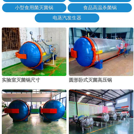
小型食用菌灭菌锅
食品高温杀菌锅
电蒸汽发生器
实验室灭菌锅尺寸
圆形卧式灭菌高压锅