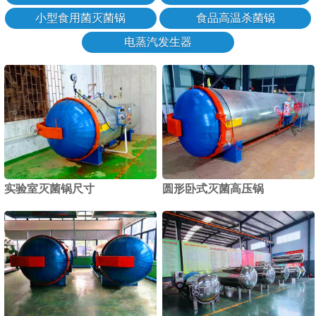
小型食用菌灭菌锅
食品高温杀菌锅
电蒸汽发生器
实验室灭菌锅尺寸
圆形卧式灭菌高压锅