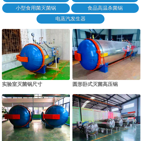
小型食用菌灭菌锅
食品高温杀菌锅
电蒸汽发生器
实验室灭菌锅尺寸
圆形卧式灭菌高压锅