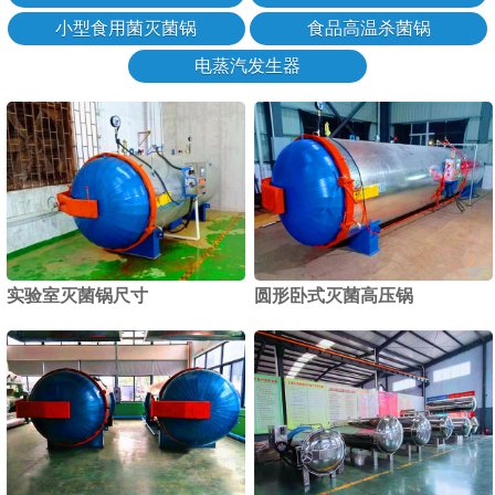
小型食用菌灭菌锅
食品高温杀菌锅
电蒸汽发生器
实验室灭菌锅尺寸
圆形卧式灭菌高压锅