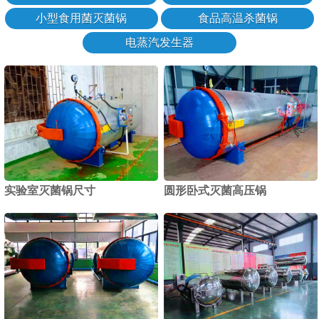
小型食用菌灭菌锅
食品高温杀菌锅
电蒸汽发生器
实验室灭菌锅尺寸
圆形卧式灭菌高压锅