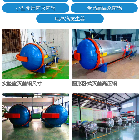
小型食用菌灭菌锅
食品高温杀菌锅
电蒸汽发生器
实验室灭菌锅尺寸
圆形卧式灭菌高压锅