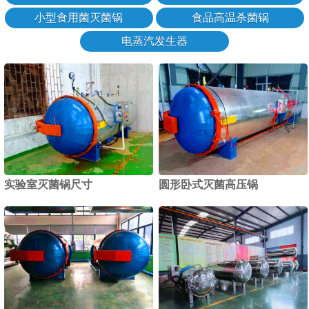
小型食用菌灭菌锅
食品高温杀菌锅
电蒸汽发生器
实验室灭菌锅尺寸
圆形卧式灭菌高压锅