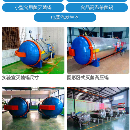
小型食用菌灭菌锅
食品高温杀菌锅
电蒸汽发生器
实验室灭菌锅尺寸
圆形卧式灭菌高压锅