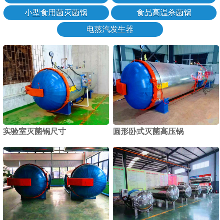
小型食用菌灭菌锅
食品高温杀菌锅
电蒸汽发生器
实验室灭菌锅尺寸
圆形卧式灭菌高压锅