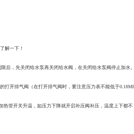
了解一下！
到限后，先关闭给水泵再关闭给水阀，在关闭给水泵阀停止加水
慢的打开排气阀（在打开排气阀时，要注意压力表不能低于0.18M
开加热管开关升温，如压力下降就开启补压阀补压，温度上下都不