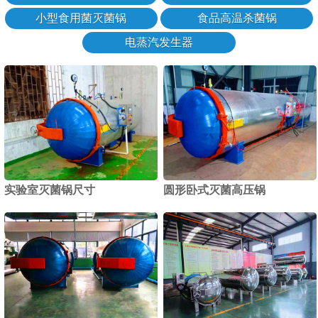
小型食用菌灭菌锅
食品高温杀菌锅
电蒸汽发生器
实验室灭菌锅尺寸
圆形卧式灭菌高压锅