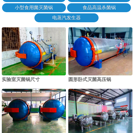
小型食用菌灭菌锅
食品高温杀菌锅
电蒸汽发生器
实验室灭菌锅尺寸
圆形卧式灭菌高压锅