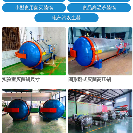
小型食用菌灭菌锅
食品高温杀菌锅
电蒸汽发生器
实验室灭菌锅尺寸
圆形卧式灭菌高压锅