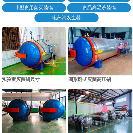
小型食用菌灭菌锅
食品高温杀菌锅
电蒸汽发生器
实验室灭菌锅尺寸
圆形卧式灭菌高压锅