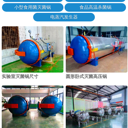
小型食用菌灭菌锅
食品高温杀菌锅
电蒸汽发生器
实验室灭菌锅尺寸
圆形卧式灭菌高压锅