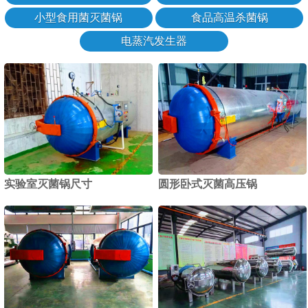
小型食用菌灭菌锅
食品高温杀菌锅
电蒸汽发生器
实验室灭菌锅尺寸
圆形卧式灭菌高压锅